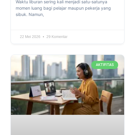
Waktu liburan sering kali menjadi satu-satunya
momen luang bagi pelajar maupun pekerja yang
sibuk. Namun,
22 Mei 2026
29 Komentar
AKTIFITAS