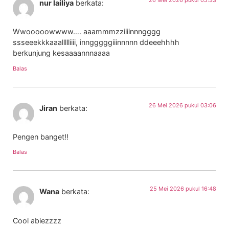
nur lailiya
berkata:
Wwooooowwww…. aaammmzziiiinnngggg
ssseeekkkaaallllliiii, inngggggiiinnnnn ddeeehhhh
berkunjung kesaaaannnaaaa
Balas
26 Mei 2026 pukul 03:06
Jiran
berkata:
Pengen banget!!
Balas
25 Mei 2026 pukul 16:48
Wana
berkata:
Cool abiezzzz