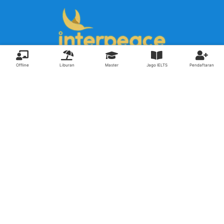
Offline
Liburan
Master
Jago IELTS
Pendaftaran
Pendaftaran Kursus
Paket Ramadhan Kampung Inggris
Paket Holiday Kampung Inggris
Paket Rombongan Kampung Inggris
Paket PD Speaking
Paket Jago Speaking
Paket Jago IELTS
Paket Master Speaking
Paket Online Kampung Inggris
Blog
Career
Kampung Inggris Pare pusat info kursus terbaik biaya
terjangkau, asrama, paket belajar bahasa, liburan, mau jago