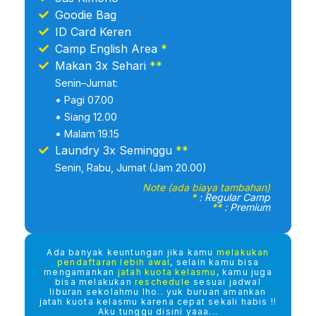
Goodie Bag
ID Card Keren
Camp English Area
*
Makan 3x Sehari
**
Senin–Jumat:
• Pagi 07.00
• Siang 12.00
• Malam 19.15
Laundry 3x Seminggu
**
Senin, Rabu, Jumat (Jam 20.00)
Note (ada biaya tambahan)
*
: Regular Camp
**
: Premium
Ada banyak keuntungan jika kamu
melakukan
pendaftaran lebih awal
, selain kamu bisa
mengamankan
jatah kuota kelasmu
, kamu juga
bisa melakukan
reschedule
sesuai jadwal
liburan sekolahmu lho.. yuk buruan amankan
jatah kuota kelasmu karena cepat sekali habis !!
Aku tunggu disini yaaa...