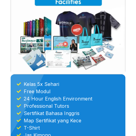
Kelas 5x Sehari
Free Modul
24 Hour English Environment
Professional Tutors
Sertifikat Bahasa Inggris
Map Sertifikat yang Kece
T-Shirt
Jas Kimono