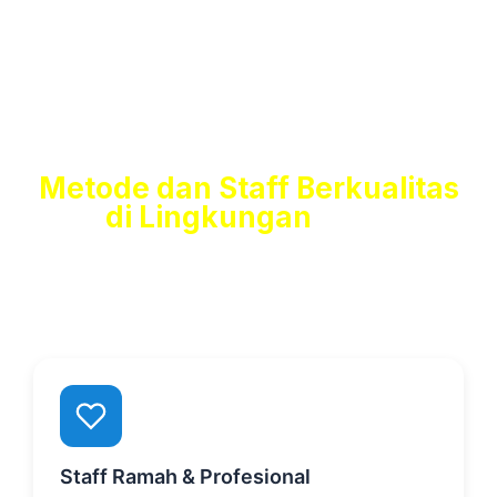
Metode dan Staff Berkualitas
di Lingkungan
Yang
Mendukung Belajarmu
Kamu akan merasakan pengalaman langsung, dengan
dukungan staff ramah, mentor berpengalaman, dan
lingkungan belajar yang nyaman serta interaktif.
Staff Ramah & Profesional