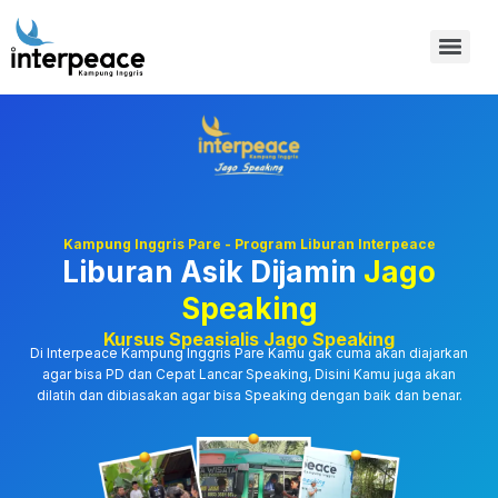
Kampung Inggris Pare - Program Liburan Interpeace
Liburan Asik Dijamin
Jago
Speaking
Kursus Speasialis Jago Speaking
Di Interpeace Kampung Inggris Pare Kamu gak cuma akan diajarkan
agar bisa PD dan Cepat Lancar Speaking, Disini Kamu juga akan
dilatih dan dibiasakan agar bisa Speaking dengan baik dan benar.