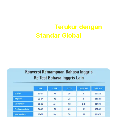
Hasil Belajar
Terukur dengan
Standar Global
Kami menggunakan
Global Scale of English (GSE)
dari
Pearson
, standar internasional yang
diakui di lebih dari 50
negara
, yang membuat hasil tesmu benar-benar terukur dan
bisa langsung
dikonversi ke standar global
lain seperti
IELTS, TOEFL iBT, dan CEFR.