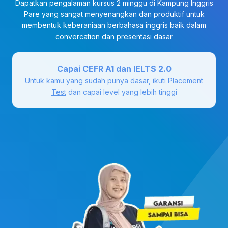
Dapatkan pengalaman kursus 2 minggu di Kampung Inggris
Pare yang sangat menyenangkan dan produktif untuk
membentuk keberaniaan berbahasa inggris baik dalam
convercation dan presentasi dasar
Capai CEFR A1 dan IELTS 2.0
Untuk kamu yang sudah punya dasar, ikuti
Placement
Test
dan capai level yang lebih tinggi