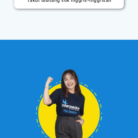
Takut dibilang sok inggris-inggrisan