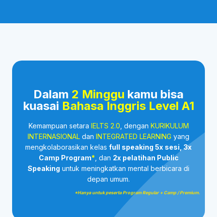
Dalam
2 Minggu
kamu bisa
kuasai
Bahasa Inggris Level A1
Kemampuan setara
IELTS 2.0
, dengan
KURIKULUM
INTERNASIONAL
dan
INTEGRATED LEARNING
yang
mengkolaborasikan kelas
full speaking 5x sesi, 3x
Camp Program
*
, dan
2x pelatihan Public
Speaking
untuk meningkatkan mental berbicara di
depan umum.
*Hanya untuk peserta Program Regular + Camp / Premium.