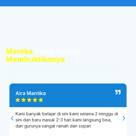
Mereka
Yang Sudah
Membuktikanya
Kami akan selalu semaksimal mungkin memberikanmu yang
terbaik.
Aira Mantika
A





Kami banyak belajar di sini kami selama 2 minggu di
I
sini dan baru masuk 2-3 hari kami langsung bisa,
I
dan gurunya sangat ramah dan sopan
t
l