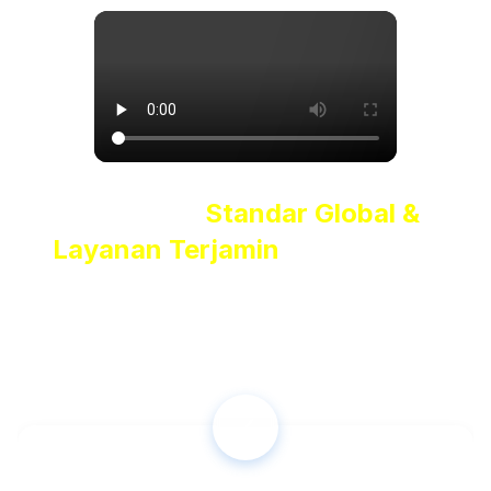
Kurikulum
Standar Global &
Layanan Terjamin
untuk Kamu
Kami memahami bahwa
belajar bahasa Inggris bukan
hanya soal komunikasi sehari-hari
, tetapi juga
kesiapanmu untuk menghadapi tantangan akademik dan
profesional tingkat internasional.
✓️