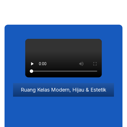
Tak hanya soal materi tapi kamu juga mendapatkan
ruangan,
suasana, dan kenyamanan dalam belajar yang menyatu
dengan alam
Ruang Kelas Modern, Hijau & Estetik