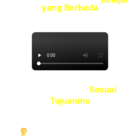
yang Berbeda
Belajar Nyaman
Sesuai
Tujuanmu
Kami memahami
setiap peserta memiliki latar
belakang, tujuan, dan gaya belajar yang berbeda.
Kami Mendengar dan