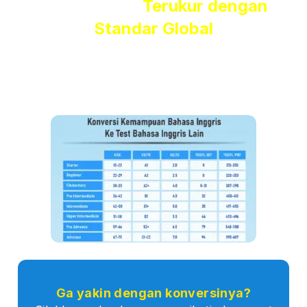
Hasil Belajar
Terukur dengan
Standar Global
Kami menggunakan
Global Scale of English (GSE)
dari
Pearson
, standar internasional yang
diakui di lebih dari 50
negara
, yang membuat hasil tesmu benar-benar terukur dan
bisa langsung
dikonversi ke standar global
lain seperti
IELTS, TOEFL iBT, dan CEFR.
Ga yakin dengan konversinya?