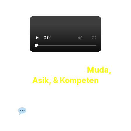
Didampingi Tutor
Muda,
Asik, & Kompeten
Tutor bukan hanya penyampai materi—
mereka adalah
sahabat belajar
yang
membimbing dan
memotivasimu
setiap hari.
Pengalaman Mengajar &
Pendampingan Personal
Tutor dibekali teknik mengajar yang