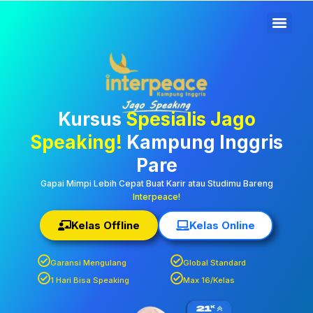
Kampung Inggris Pare
Kediri: Pusat Info Kursus
Terbaik, Biaya
Terjangkau, Asrama,
Kursus
Spesialis Jago
Paket Belajar Bahasa,
Speaking!
Kampung Inggris
Liburan, Mau Jago
Pare
Speaking Daftar
Gapai Mimpi Lebih Cepat Buat Karir atau Studimu Bareng
Interpeace!
Sekarang!
Kelas Offline
Kelas Online
Garansi Mengulang
Global Standard
1 Hari Bisa Speaking
Max 16/Kelas