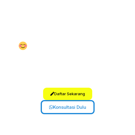
Suasana belajar
penuh motivasi,
tidak menghakimi, dan membangun
semangat kolaboratif.
Kamu akan
merasakan atmosfer yang aman
secara emosional.
Staf dan Pengajar Ramah
Kamu akan disambut dengan senyum
dan semangat. Tim kami
tulus, ramah,
dan peduli
terhadap
kemajuan
belajarmu.
Daftar Sekarang
Konsultasi Dulu