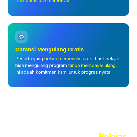
transparan dan memotivasi.
Garansi Mengulang Gratis
Peserta yang
belum memenuhi target
hasil belajar
bisa mengulang program
tanpa membayar ulang.
Ini adalah komitmen kami untuk progres nyata.
Rasakan Pengalaman
Belajar