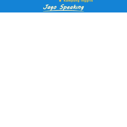
Pendaftaran Kursus
Paket Ramadhan Kampung Inggris
Paket Holiday Kampung Inggris
Paket Rombongan Kampung Inggris
Paket PD Speaking
Paket Jago Speaking
Paket Jago IELTS
Paket Master Speaking
Paket Online Kampung Inggris
Blog
Career
Kampung Inggris Pare pusat info kursus terbaik biaya
terjangkau, asrama, paket belajar bahasa, liburan, mau jago
speaking Daftar sekarang!
Jl. Selasih No.2A, Tulungrejo, Kec. Pare, Kabupaten Kediri, Jawa
Timur 64212
Kampung inggris interpeace pare