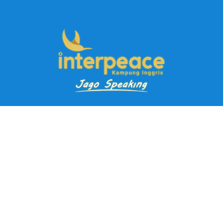
Pendaftaran Kursus
Paket Ramadhan Kampung Inggris
Paket Holiday Kampung Inggris
Paket Rombongan Kampung Inggris
Paket PD Speaking
Paket Jago Speaking
Paket Jago IELTS
Paket Master Speaking
Paket Online Kampung Inggris
Blog
Career