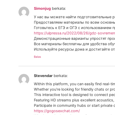
Simonjug
berkata:
У нас вы можете найти подготовительные р
Предоставляем материалы по всем основны
Готовьтесь к ЕГЭ и ОГЭ с использованием 
https://ulpressa.ru/2022/08/26/gdz-sovremenn
Демонстрационные варианты упростят проц
Все материалы бесплатны для удобства обу
Используйте ресурсы дома и достигайте от
Balas
Stevendar
berkata:
Within this platform, you can easily find real-ti
Whether you’re looking for friendly chats or pro
This interactive tool is designed to connect p
Featuring HD streams plus excellent acoustics, 
Participate in community hubs or start private
https://gogosexchat.com/