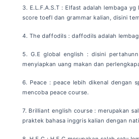
3. E.L.F.A.S.T : Elfast adalah lembaga y
score toefl dan grammar kalian, disini te
4. The daffodils : daffodils adalah lem
5. G.E global english : disini pertahu
menyiapkan uang makan dan perlengkap
6. Peace : peace lebih dikenal dengan s
mencoba peace course.
7. Brilliant english course : merupakan s
praktek bahasa inggris kalian dengan nat
8. H.E.C : H.E.C merupakan salah satu lem