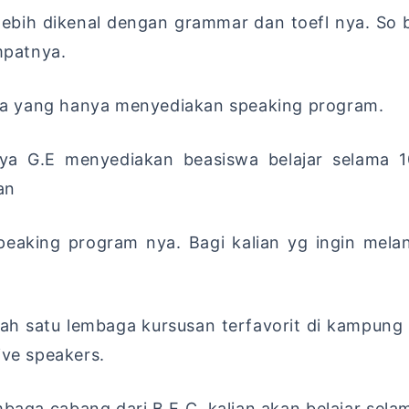
g lebih dikenal dengan grammar dan toefl nya. So
mpatnya.
baga yang hanya menyediakan speaking program.
nnya G.E menyediakan beasiswa belajar selama 1
an
peaking program nya. Bagi kalian yg ingin melan
alah satu lembaga kursusan terfavorit di kampung 
ive speakers.
baga cabang dari B.E.C. kalian akan belajar selam