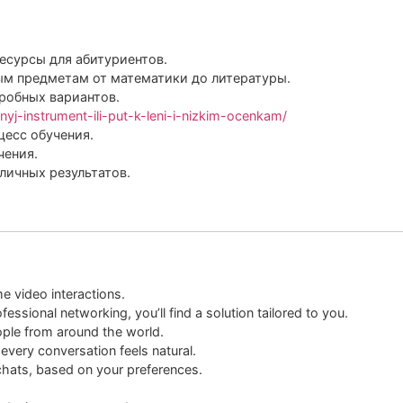
есурсы для абитуриентов.
м предметам от математики до литературы.
пробных вариантов.
yj-instrument-ili-put-k-leni-i-nizkim-ocenkam/
есс обучения.
чения.
личных результатов.
me video interactions.
fessional networking, you’ll find a solution tailored to you.
eople from around the world.
every conversation feels natural.
 chats, based on your preferences.