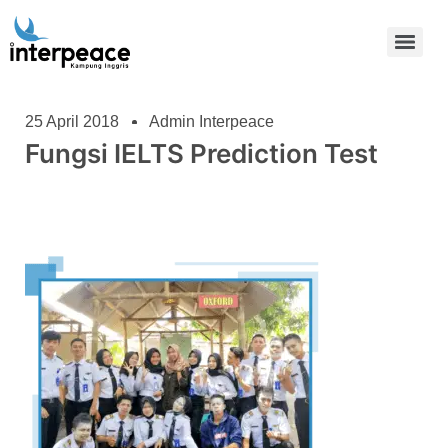
25 April 2018
Admin Interpeace
Fungsi IELTS Prediction Test