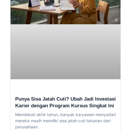
Punya Sisa Jatah Cuti? Ubah Jadi Investasi
Karier dengan Program Kursus Singkat Ini
Mendekati akhir tahun, banyak karyawan menyadari
mereka masih memiliki sisa jatah cuti tahunan dari
perusahaan.