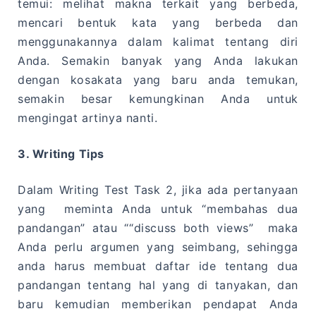
temui: melihat makna terkait yang berbeda,
mencari bentuk kata yang berbeda dan
menggunakannya dalam kalimat tentang diri
Anda. Semakin banyak yang Anda lakukan
dengan kosakata yang baru anda temukan,
semakin besar kemungkinan Anda untuk
mengingat artinya nanti.
3. Writing Tips
Dalam Writing Test Task 2, jika ada pertanyaan
yang meminta Anda untuk “membahas dua
pandangan” atau ““discuss both views” maka
Anda perlu argumen yang seimbang, sehingga
anda harus membuat daftar ide tentang dua
pandangan tentang hal yang di tanyakan, dan
baru kemudian memberikan pendapat Anda