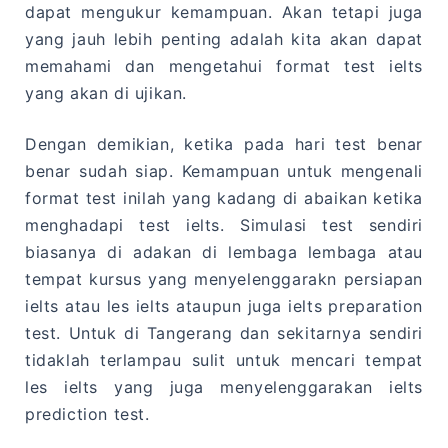
dapat mengukur kemampuan. Akan tetapi juga
yang jauh lebih penting adalah kita akan dapat
memahami dan mengetahui format test ielts
yang akan di ujikan.
Dengan demikian, ketika pada hari test benar
benar sudah siap. Kemampuan untuk mengenali
format test inilah yang kadang di abaikan ketika
menghadapi test ielts. Simulasi test sendiri
biasanya di adakan di lembaga lembaga atau
tempat kursus yang menyelenggarakn persiapan
ielts atau les ielts ataupun juga ielts preparation
test. Untuk di Tangerang dan sekitarnya sendiri
tidaklah terlampau sulit untuk mencari tempat
les ielts yang juga menyelenggarakan ielts
prediction test.