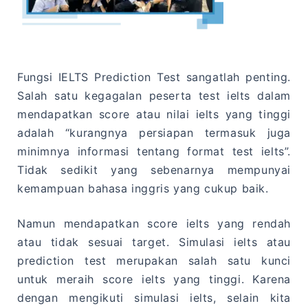
Fungsi IELTS Prediction Test sangatlah penting.
Salah satu kegagalan peserta test ielts dalam
mendapatkan score atau nilai ielts yang tinggi
adalah “kurangnya persiapan termasuk juga
minimnya informasi tentang format test ielts”.
Tidak sedikit yang sebenarnya mempunyai
kemampuan bahasa inggris yang cukup baik.
Namun mendapatkan score ielts yang rendah
atau tidak sesuai target. Simulasi ielts atau
prediction test merupakan salah satu kunci
untuk meraih score ielts yang tinggi. Karena
dengan mengikuti simulasi ielts, selain kita