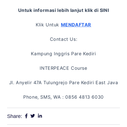
Untuk informasi lebih lanjut klik di SINI
Klik Untuk
MENDAFTAR
Contact Us:
Kampung Inggris Pare Kediri
INTERPEACE Course
Jl. Anyelir 47A Tulungrejo Pare Kediri East Java
Phone, SMS, WA : 0856 4813 6030
Share: