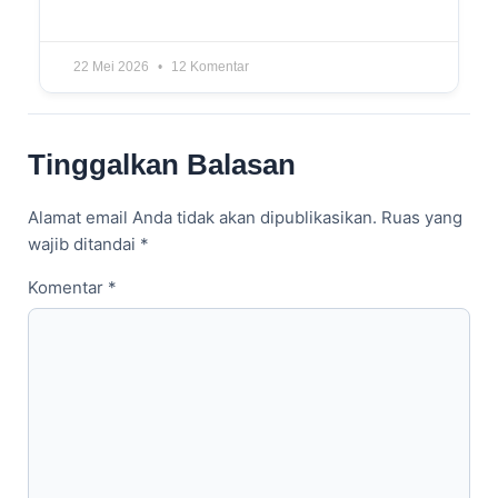
22 Mei 2026
12 Komentar
Tinggalkan Balasan
Alamat email Anda tidak akan dipublikasikan.
Ruas yang
wajib ditandai
*
Komentar
*