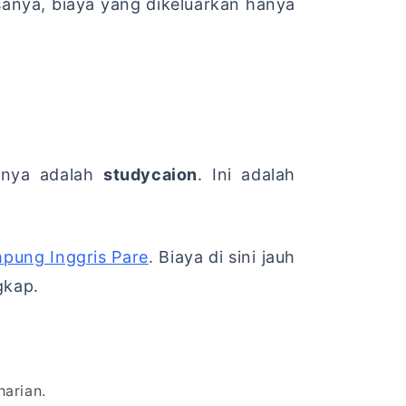
anya, biaya yang dikeluarkan hanya
annya adalah
studycaion
. Ini adalah
pung Inggris Pare
. Biaya di sini jauh
gkap.
arian.