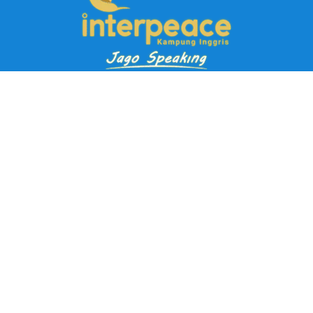
Pendaftaran Kursus
Paket Ramadhan Kampung Inggris
Paket Holiday Kampung Inggris
Paket Rombongan Kampung Inggris
Paket PD Speaking
Paket Jago Speaking
Paket Jago IELTS
Paket Master Speaking
Paket Online Kampung Inggris
Blog
Career
Kampung Inggris Pare pusat info kursus terbaik biaya
terjangkau, asrama, paket belajar bahasa, liburan, mau jago
speaking Daftar sekarang!