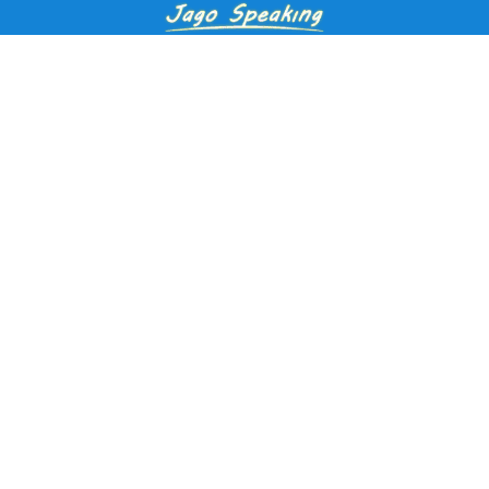
Pendaftaran Kursus
Paket Ramadhan Kampung Inggris
Paket Holiday Kampung Inggris
Paket Rombongan Kampung Inggris
Paket PD Speaking
Paket Jago Speaking
Paket Jago IELTS
Paket Master Speaking
Paket Online Kampung Inggris
Blog
Career
Kampung Inggris Pare pusat info kursus terbaik biaya
terjangkau, asrama, paket belajar bahasa, liburan, mau jago
speaking Daftar sekarang!
Jl. Selasih No.2A, Tulungrejo, Kec. Pare, Kabupaten Kediri, Jawa
Timur 64212
Kampung inggris interpeace pare
kampunginggrispare_interpeace