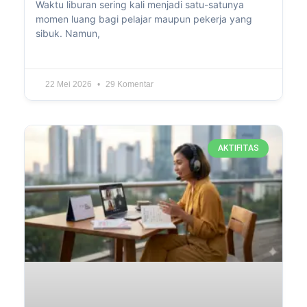
Waktu liburan sering kali menjadi satu-satunya
momen luang bagi pelajar maupun pekerja yang
sibuk. Namun,
22 Mei 2026
29 Komentar
AKTIFITAS