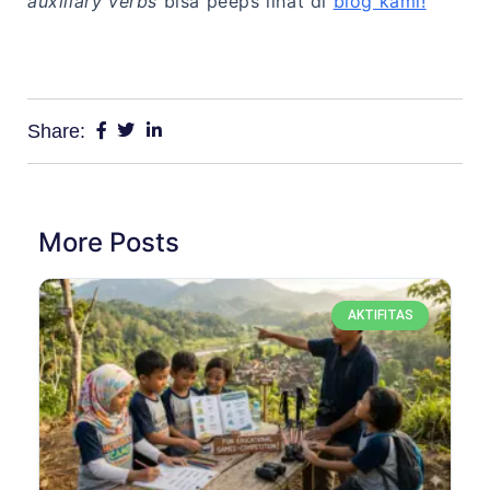
auxiliary verbs
bisa peeps lihat di
blog kami!
Share:
More Posts
AKTIFITAS