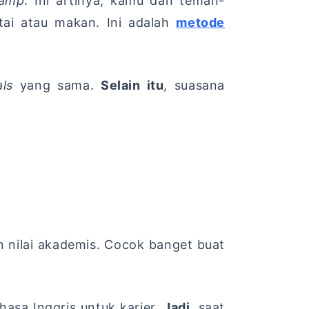
amp
. Ini artinya, kamu dan teman-
tai atau makan. Ini adalah
metode
ls
yang sama.
Selain itu
, suasana
 nilai akademis. Cocok banget buat
hasa Inggris untuk karier.
Jadi
, saat