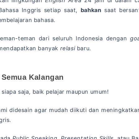
kan lingkungan
English Area
24 jam di dalam
c
ahasa Inggris setiap saat,
bahkan
saat bersan
mbelajaran bahasa.
man-teman dari seluruh Indonesia dengan
goa
mendapatkan banyak
relasi
baru.
k Semua Kalangan
siapa saja, baik pelajar maupun umum!
mi didesain agar mudah diikuti dan meningkatkan
ris.
pada
Public Speaking, Presentation Skills
, atau Ba