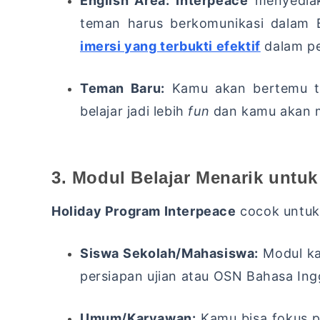
English Area:
Interpeace
menyedia
teman harus berkomunikasi dalam B
imersi yang terbukti efektif
dalam pe
Teman Baru:
Kamu akan bertemu te
belajar jadi lebih
fun
dan kamu akan 
3. Modul Belajar Menarik untu
Holiday Program Interpeace
cocok untuk 
Siswa Sekolah/Mahasiswa:
Modul ka
persiapan ujian atau OSN Bahasa Ingg
Umum/Karyawan:
Kamu bisa fokus 