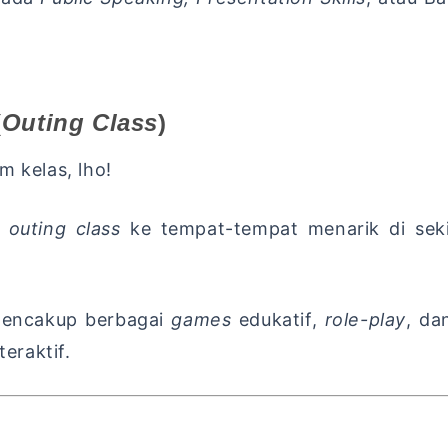
(
Outing Class
)
 kelas, lho!
k
outing class
ke tempat-tempat menarik di sekit
encakup berbagai
games
edukatif,
role-play
, da
eraktif.