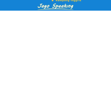
Pendaftaran Kursus
Paket Ramadhan Kampung Inggris
Paket Holiday Kampung Inggris
Paket Rombongan Kampung Inggris
Paket PD Speaking
Paket Jago Speaking
Paket Jago IELTS
Paket Master Speaking
Paket Online Kampung Inggris
Blog
Career
Kampung Inggris Pare pusat info kursus terbaik biaya
terjangkau, asrama, paket belajar bahasa, liburan, mau jago
speaking Daftar sekarang!
Jl. Selasih No.2A, Tulungrejo, Kec. Pare, Kabupaten Kediri, Jawa
Timur 64212
Kampung inggris interpeace pare