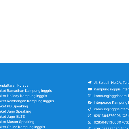
Jl. Selasih No.2A, Tu
endaftaran Kursus
Kampung inggris inte
aket Ramadhan Kampung Inggris
aket Holiday Kampung Inggris
kampunginggrispare_
aket Rombongan Kampung Inggris
Interpeace Kampung I
aket PD Speaking
kampunginggrisinter
aket Jago Speaking
6281394876096 (CS)
aket Jago IELTS
aket Master Speaking
6285648136030 (CS
aket Online Kampung Inggris
6281216557263 (CS)