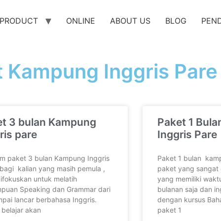
PRODUCT
ONLINE
ABOUT US
BLOG
PEN
t Kampung Inggris Pare
et 3 bulan Kampung
Paket 1 Bul
ris pare
Inggris Pare
m paket 3 bulan Kampung Inggris
Paket 1 bulan kam
bagi kalian yang masih pemula ,
paket yang sangat 
 difokuskan untuk melatih
yang memiliki waktu
puan Speaking dan Grammar dari
bulanan saja dan i
mpai lancar berbahasa Inggris.
dengan kursus Baha
 belajar akan
paket 1