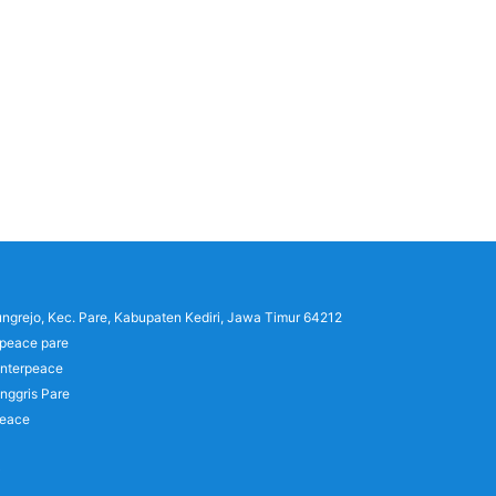
lungrejo, Kec. Pare, Kabupaten Kediri, Jawa Timur 64212
rpeace pare
interpeace
nggris Pare
peace
)