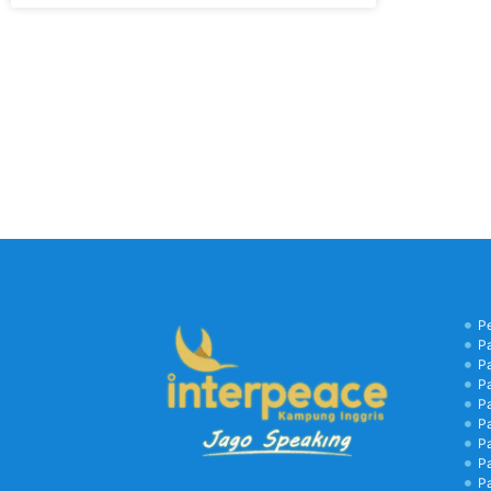
P
P
P
P
P
P
P
P
P