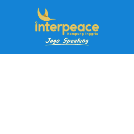
Pendaftaran Kursus
Paket Ramadhan Kampung Inggris
Paket Holiday Kampung Inggris
Paket Rombongan Kampung Inggris
Paket PD Speaking
Paket Jago Speaking
Paket Jago IELTS
Paket Master Speaking
Paket Online Kampung Inggris
Blog
Career
Kampung Inggris Pare pusat info kursus terbaik biaya
terjangkau, asrama, paket belajar bahasa, liburan, mau jago