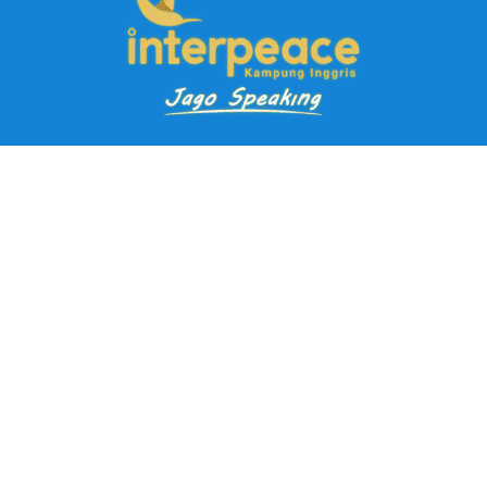
Pendaftaran Kursus
Paket Ramadhan Kampung Inggris
Paket Holiday Kampung Inggris
Paket Rombongan Kampung Inggris
Paket PD Speaking
Paket Jago Speaking
Paket Jago IELTS
Paket Master Speaking
Paket Online Kampung Inggris
Blog
Career
Kampung Inggris Pare pusat info kursus terbaik biaya
terjangkau, asrama, paket belajar bahasa, liburan, mau jago
speaking Daftar sekarang!