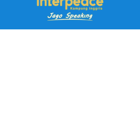
Pendaftaran Kursus
Paket Ramadhan Kampung Inggris
Paket Holiday Kampung Inggris
Paket Rombongan Kampung Inggris
Paket PD Speaking
Paket Jago Speaking
Paket Jago IELTS
Paket Master Speaking
Paket Online Kampung Inggris
Blog
Career
Kampung Inggris Pare pusat info kursus terbaik biaya
terjangkau, asrama, paket belajar bahasa, liburan, mau jago
speaking Daftar sekarang!
Jl. Selasih No.2A, Tulungrejo, Kec. Pare, Kabupaten Kediri, Jawa
Timur 64212