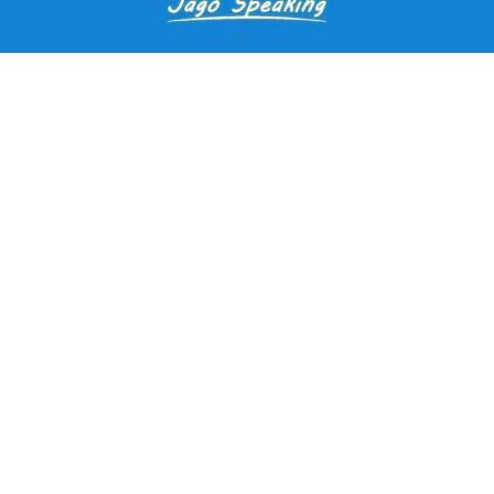
Pendaftaran Kursus
Paket Ramadhan Kampung Inggris
Paket Holiday Kampung Inggris
Paket Rombongan Kampung Inggris
Paket PD Speaking
Paket Jago Speaking
Paket Jago IELTS
Paket Master Speaking
Paket Online Kampung Inggris
Blog
Career
Kampung Inggris Pare pusat info kursus terbaik biaya
terjangkau, asrama, paket belajar bahasa, liburan, mau jago
speaking Daftar sekarang!
Jl. Selasih No.2A, Tulungrejo, Kec. Pare, Kabupaten Kediri, Jawa
Timur 64212
Kampung inggris interpeace pare
kampunginggrispare_interpeace