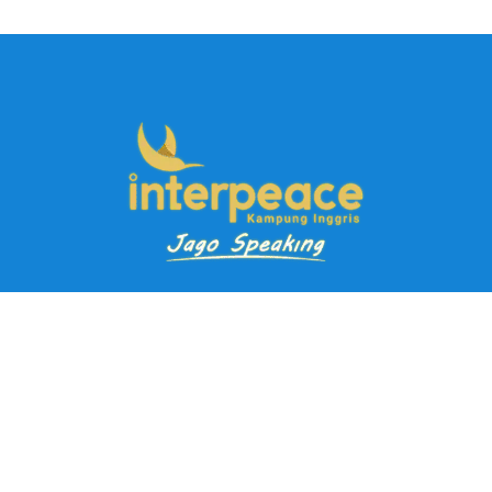
Pendaftaran Kursus
Paket Ramadhan Kampung Inggris
Paket Holiday Kampung Inggris
Paket Rombongan Kampung Inggris
Paket PD Speaking
Paket Jago Speaking
Paket Jago IELTS
Paket Master Speaking
Paket Online Kampung Inggris