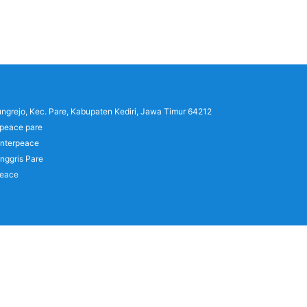
lungrejo, Kec. Pare, Kabupaten Kediri, Jawa Timur 64212
rpeace pare
interpeace
nggris Pare
peace
)