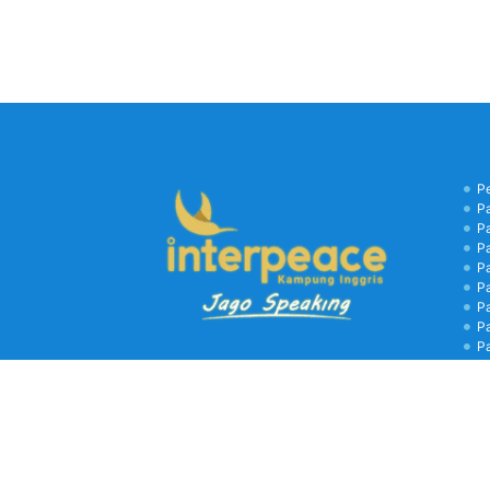
P
P
P
P
P
P
P
P
P
B
C
Kamp
biay
libu