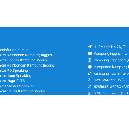
Jl. Selasih No.2A, Tu
endaftaran Kursus
Kampung inggris inte
aket Ramadhan Kampung Inggris
aket Holiday Kampung Inggris
kampunginggrispare_
aket Rombongan Kampung Inggris
Interpeace Kampung I
aket PD Speaking
kampunginggrisinter
aket Jago Speaking
6281394876096 (CS)
aket Jago IELTS
aket Master Speaking
6285648136030 (CS
aket Online Kampung Inggris
6281216557263 (CS)
log
6285126486750 (CS)
areer
ung Inggris Pare pusat info kursus terbaik
a terjangkau, asrama, paket belajar bahasa,
ran, mau jago speaking Daftar sekarang!