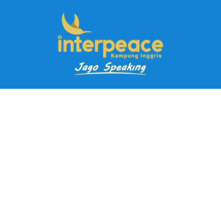
Pendaftaran Kursus
Paket Ramadhan Kampung Inggris
Paket Holiday Kampung Inggris
Paket Rombongan Kampung Inggris
Paket PD Speaking
Paket Jago Speaking
Paket Jago IELTS
Paket Master Speaking
Paket Online Kampung Inggris
Blog
Career
Kampung Inggris Pare pusat info kursus terbaik biaya
terjangkau, asrama, paket belajar bahasa, liburan, mau jago