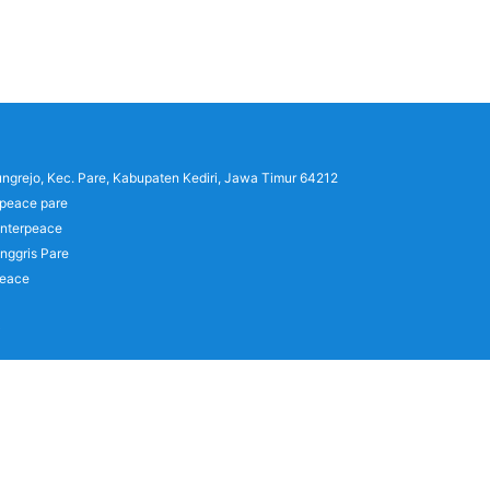
lungrejo, Kec. Pare, Kabupaten Kediri, Jawa Timur 64212
rpeace pare
interpeace
nggris Pare
peace
)