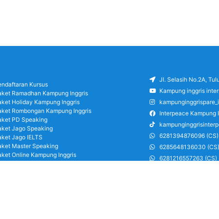
Jl. Selasih No.2A, Tu
endaftaran Kursus
Kampung inggris inte
aket Ramadhan Kampung Inggris
aket Holiday Kampung Inggris
kampunginggrispare_
aket Rombongan Kampung Inggris
Interpeace Kampung I
aket PD Speaking
kampunginggrisinter
aket Jago Speaking
6281394876096 (CS)
aket Jago IELTS
aket Master Speaking
6285648136030 (CS
aket Online Kampung Inggris
6281216557263 (CS)
log
6285126486750 (CS)
areer
ung Inggris Pare pusat info kursus terbaik
a terjangkau, asrama, paket belajar bahasa,
ran, mau jago speaking Daftar sekarang!