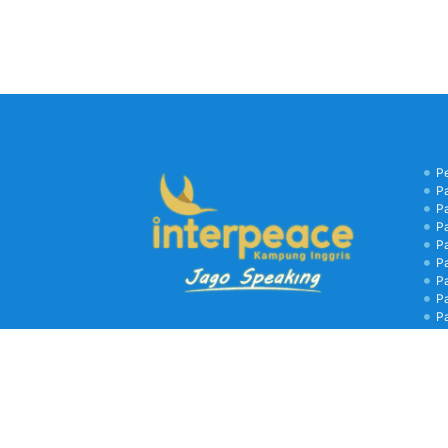
P
P
P
P
P
P
P
P
P
B
C
Kamp
biay
libu