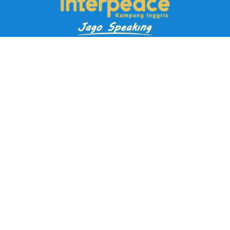
Pendaftaran Kursus
Paket Ramadhan Kampung Inggris
Paket Holiday Kampung Inggris
Paket Rombongan Kampung Inggris
Paket PD Speaking
Paket Jago Speaking
Paket Jago IELTS
Paket Master Speaking
Paket Online Kampung Inggris
Blog
Career
Kampung Inggris Pare pusat info kursus terbaik biaya
terjangkau, asrama, paket belajar bahasa, liburan, mau jago
speaking Daftar sekarang!
Jl. Selasih No.2A, Tulungrejo, Kec. Pare, Kabupaten Kediri, Jawa
Timur 64212