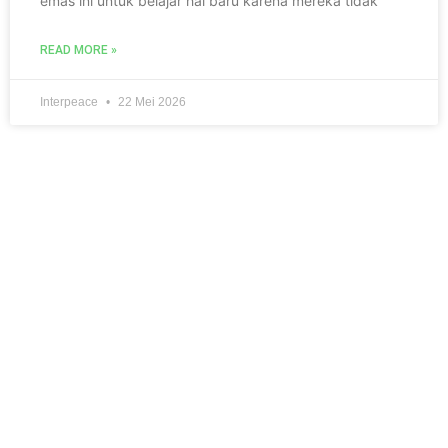
emas ini untuk belajar hal baru karena mereka tidak
READ MORE »
Interpeace
22 Mei 2026