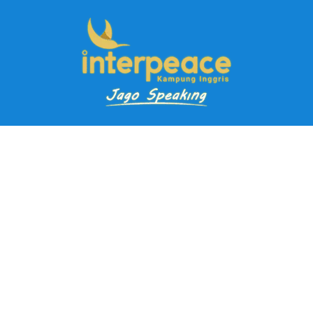
Pendaftaran Kursus
Paket Ramadhan Kampung Inggris
Paket Holiday Kampung Inggris
Paket Rombongan Kampung Inggris
Paket PD Speaking
Paket Jago Speaking
Paket Jago IELTS
Paket Master Speaking
Paket Online Kampung Inggris
Blog
Career
Kampung Inggris Pare pusat info kursus terbaik biaya
terjangkau, asrama, paket belajar bahasa, liburan, mau jago