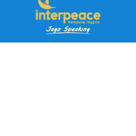
Pendaftaran Kursus
Paket Ramadhan Kampung Inggris
Paket Holiday Kampung Inggris
Paket Rombongan Kampung Inggris
Paket PD Speaking
Paket Jago Speaking
Paket Jago IELTS
Paket Master Speaking
Paket Online Kampung Inggris
Blog
Career
Kampung Inggris Pare pusat info kursus terbaik biaya
terjangkau, asrama, paket belajar bahasa, liburan, mau jago
speaking Daftar sekarang!