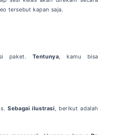
o tersebut kapan saja.
i paket.
Tentunya
,
kamu bisa
s.
Sebagai ilustrasi
,
berikut adalah