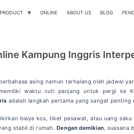
PRODUCT
ONLINE
ABOUT US
BLOG
PEN
line Kampung Inggris Inter
berbahasa asing namun terhalang oleh jadwal ya
emiliki waktu cuti panjang untuk pergi ke Ke
ris
adalah langkah pertama yang sangat penting d
kirkan biaya kos,
tiket pesawat,
atau uang saku
ang stabil di rumah.
Dengan demikian
,
suasana be