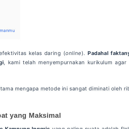
gamanmu
ektivitas kelas daring (
online
).
Padahal faktan
gi
,
kami telah menyempurnakan kurikulum agar h
 utama mengapa metode ini sangat diminati oleh ri
pat yang Maksimal
ne Kampung Inggris
yang paling nyata adalah flek