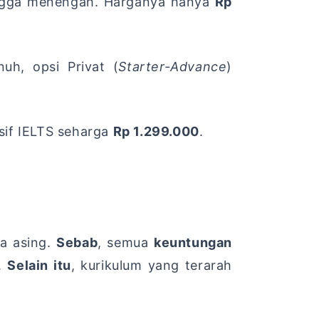
ingga menengah.
Harganya hanya
Rp
nuh,
opsi Privat (
Starter-Advance
)
sif IELTS seharga
Rp 1.299.000
.
a asing.
Sebab
,
semua
keuntungan
.
Selain itu
,
kurikulum yang terarah