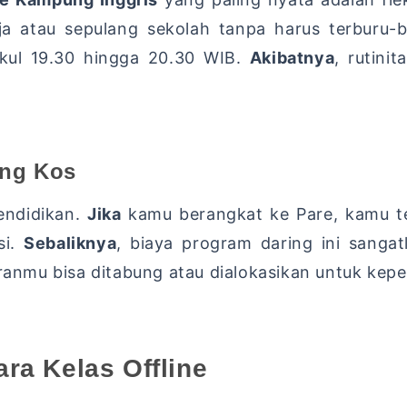
rja atau sepulang sekolah tanpa harus terburu-b
ul 19.
30 hingga 20.
30 WIB.
Akibatnya
,
rutinit
ang Kos
endidikan.
Jika
kamu berangkat ke Pare,
kamu te
i.
Sebaliknya
,
biaya program daring ini sangatl
anmu bisa ditabung atau dialokasikan untuk keper
ra Kelas Offline