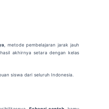
ya
,
metode pembelajaran jarak jauh
asil akhirnya setara dengan kelas
buan siswa dari seluruh Indonesia.
sibilitasnya.
Sebagai contoh
,
kamu