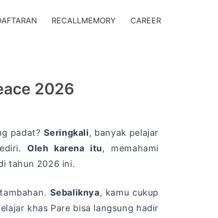
DAFTARAN
RECALLMEMORY
CAREER
peace 2026
ng padat?
Seringkali
,
banyak pelajar
diri.
Oleh karena itu
,
memahami
i tahun 2026 ini.
 tambahan.
Sebaliknya
,
kamu cukup
lajar khas Pare bisa langsung hadir