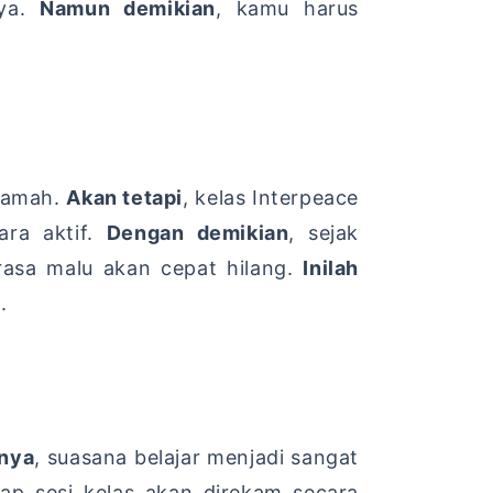
ya.
Namun demikian
,
kamu harus
ramah.
Akan tetapi
,
kelas Interpeace
ra aktif.
Dengan demikian
,
sejak
asa malu akan cepat hilang.
Inilah
.
lnya
,
suasana belajar menjadi sangat
ap sesi kelas akan direkam secara