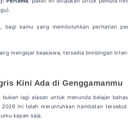
):
Pertama
,
paket ini ditujukan untuk pemula h
gu).
a
,
bagi kamu yang membutuhkan perhatian pe
ang mengejar beasiswa,
tersedia bimbingan inten
gris Kini Ada di Genggamanmu
 bukan lagi alasan untuk menunda belajar bahas
 2026 ini telah meruntuhkan hambatan tersebut
tumu kapan saja.