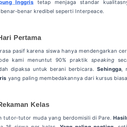
ung Inggris
tetap menjaga standar kualitasn
enar-benar kredibel seperti Interpeace.
Hari Pertama
terasa pasif karena siswa hanya mendengarkan ce
de kami menuntut 90% praktik
speaking
seca
h dipaksa untuk berani berbicara.
Sehingga
,
r
ris
yang paling membedakannya dari kursus biasa
 Rekaman Kelas
h tutor-tutor muda yang berdomisili di Pare.
Hasi
a 16 siswa per kelas.
Yang paling penting
,
seti