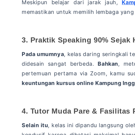
Meskipun belajar dari jarak jauh,
Kamp
memastikan untuk memilih lembaga yang b
3. Praktik Speaking 90% Sejak 
Pada umumnya
,
kelas daring seringkali 
didesain sangat berbeda.
Bahkan
,
meto
pertemuan pertama via Zoom,
kamu suda
keuntungan kursus online Kampung Ingg
4. Tutor Muda Pare & Fasilitas
Selain itu
,
kelas ini dipandu langsung ole
kondusif karena dibatasi maksimal hany