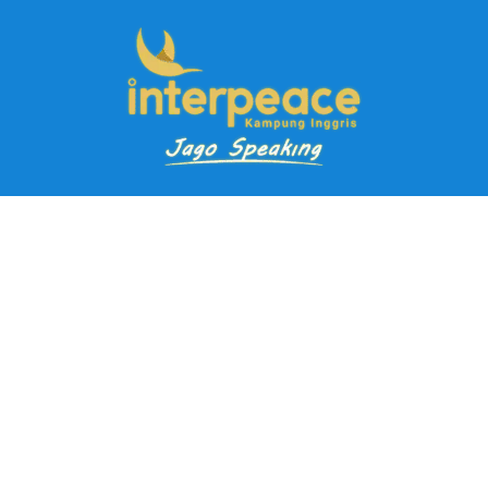
Pendaftaran Kursus
Paket Ramadhan Kampung Inggris
Paket Holiday Kampung Inggris
Paket Rombongan Kampung Inggris
Paket PD Speaking
Paket Jago Speaking
Paket Jago IELTS
Paket Master Speaking
Paket Online Kampung Inggris
Blog
Career
Kampung Inggris Pare pusat info kursus terbaik biaya
terjangkau, asrama, paket belajar bahasa, liburan, mau jago