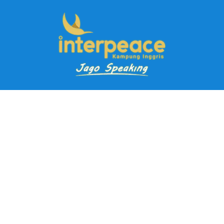
Pendaftaran Kursus
Paket Ramadhan Kampung Inggris
Paket Holiday Kampung Inggris
Paket Rombongan Kampung Inggris
Paket PD Speaking
Paket Jago Speaking
Paket Jago IELTS
Paket Master Speaking
Paket Online Kampung Inggris
Blog
Career
Kampung Inggris Pare pusat info kursus terbaik biaya
terjangkau, asrama, paket belajar bahasa, liburan, mau jago