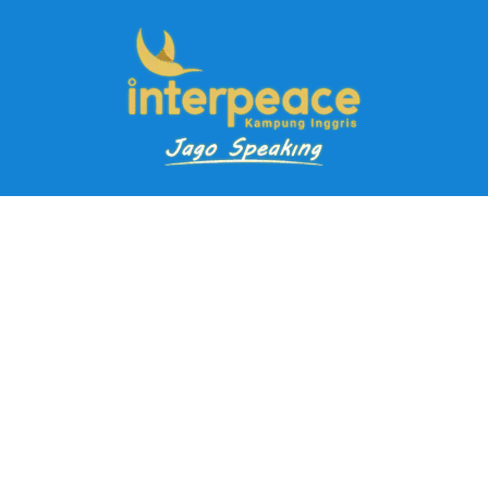
Pendaftaran Kursus
Paket Ramadhan Kampung Inggris
Paket Holiday Kampung Inggris
Paket Rombongan Kampung Inggris
Paket PD Speaking
Paket Jago Speaking
Paket Jago IELTS
Paket Master Speaking
Paket Online Kampung Inggris
Blog
Career
Kampung Inggris Pare pusat info kursus terbaik biaya
terjangkau, asrama, paket belajar bahasa, liburan, mau jago