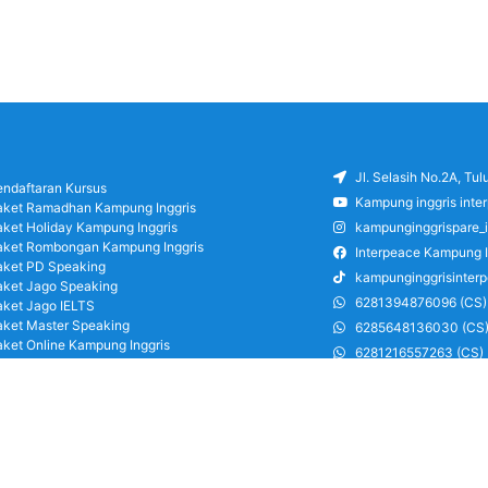
Jl. Selasih No.2A, Tu
endaftaran Kursus
Kampung inggris inte
aket Ramadhan Kampung Inggris
aket Holiday Kampung Inggris
kampunginggrispare_
aket Rombongan Kampung Inggris
Interpeace Kampung I
aket PD Speaking
kampunginggrisinter
aket Jago Speaking
6281394876096 (CS)
aket Jago IELTS
aket Master Speaking
6285648136030 (CS
aket Online Kampung Inggris
6281216557263 (CS)
log
6285126486750 (CS)
areer
ung Inggris Pare pusat info kursus terbaik
a terjangkau, asrama, paket belajar bahasa,
ran, mau jago speaking Daftar sekarang!