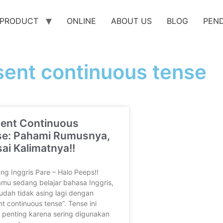
PRODUCT
ONLINE
ABOUT US
BLOG
PEN
sent continuous tense
sent Continuous
se: Pahami Rumusnya,
ai Kalimatnya!!
g Inggris Pare – Halo Peeps!!
amu sedang belajar bahasa Inggris,
sudah tidak asing lagi dengan
nt continuous tense”. Tense ini
 penting karena sering digunakan