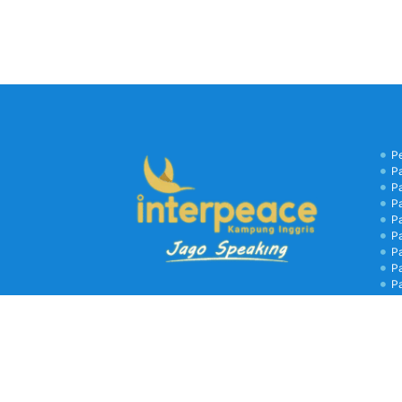
P
P
P
P
P
P
P
P
P
B
C
Kamp
biay
libu