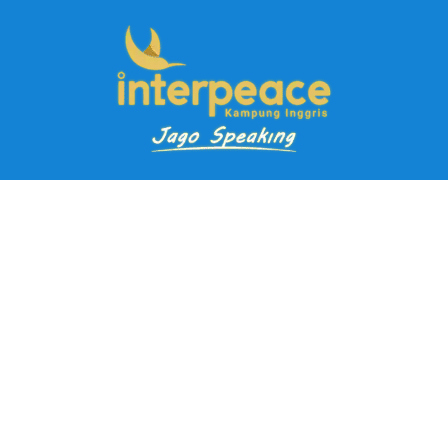
Pendaftaran Kursus
Paket Ramadhan Kampung Inggris
Paket Holiday Kampung Inggris
Paket Rombongan Kampung Inggris
Paket PD Speaking
Paket Jago Speaking
Paket Jago IELTS
Paket Master Speaking
Paket Online Kampung Inggris
Blog
Career
Kampung Inggris Pare pusat info kursus terbaik biaya
terjangkau, asrama, paket belajar bahasa, liburan, mau jago