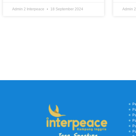
Admin 2 Interpeace
18 September 2024
Admin 2
P
P
P
P
P
P