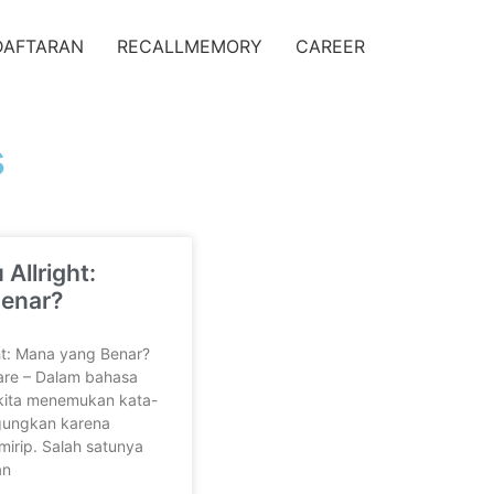
DAFTARAN
RECALLMEMORY
CAREER
s
 Allright:
enar?
ght: Mana yang Benar?
are – Dalam bahasa
 kita menemukan kata-
gungkan karena
mirip. Salah satunya
an