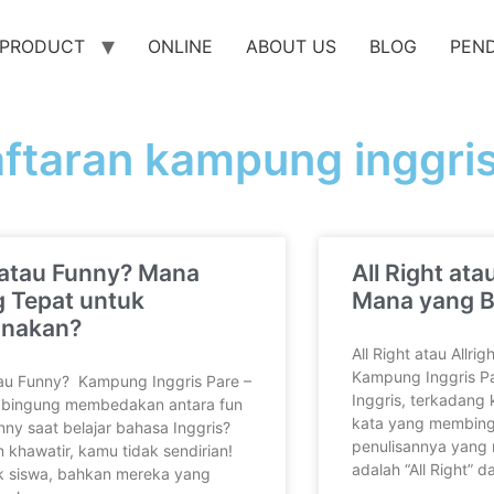
PRODUCT
ONLINE
ABOUT US
BLOG
PEN
ftaran kampung inggri
 atau Funny? Mana
All Right atau
 Tepat untuk
Mana yang B
unakan?
All Right atau Allri
Kampung Inggris P
au Funny? Kampung Inggris Pare –
Inggris, terkadang
 bingung membedakan antara fun
kata yang membin
nny saat belajar bahasa Inggris?
penulisannya yang 
 khawatir, kamu tidak sendirian!
adalah “All Right” d
 siswa, bahkan mereka yang