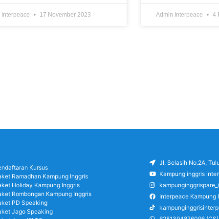
 Interpeace
17 November 2023
Admin Interpeace
4 
Jl. Selasih No.2A, Tu
endaftaran Kursus
Kampung inggris inte
aket Ramadhan Kampung Inggris
aket Holiday Kampung Inggris
kampunginggrispare_
aket Rombongan Kampung Inggris
Interpeace Kampung I
aket PD Speaking
kampunginggrisinter
aket Jago Speaking
6281394876096 (CS)