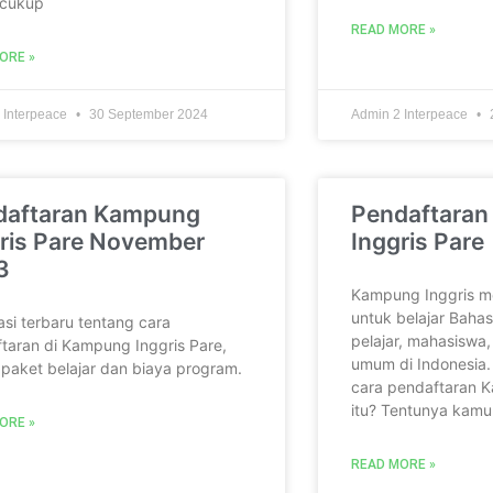
 cukup
READ MORE »
ORE »
 Interpeace
30 September 2024
Admin 2 Interpeace
daftaran Kampung
Pendaftara
ris Pare November
Inggris Pare
3
Kampung Inggris m
untuk belajar Bahas
asi terbaru tentang cara
pelajar, mahasiswa
taran di Kampung Inggris Pare,
umum di Indonesia.
n paket belajar dan biaya program.
cara pendaftaran K
itu? Tentunya kamu
ORE »
READ MORE »