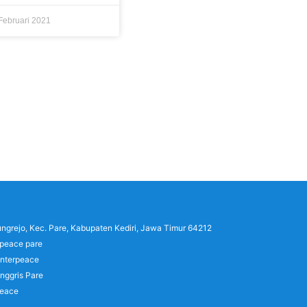
Februari 2021
lungrejo, Kec. Pare, Kabupaten Kediri, Jawa Timur 64212
rpeace pare
interpeace
nggris Pare
peace