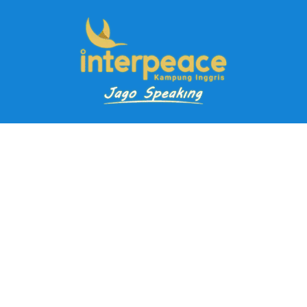
Pendaftaran Kursus
Paket Ramadhan Kampung Inggris
Paket Holiday Kampung Inggris
Paket Rombongan Kampung Inggris
Paket PD Speaking
Paket Jago Speaking
Paket Jago IELTS
Paket Master Speaking
Paket Online Kampung Inggris
Blog
Career
Kampung Inggris Pare pusat info kursus terbaik biaya
terjangkau, asrama, paket belajar bahasa, liburan, mau jago