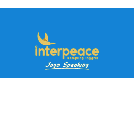
Pendaftaran Kursus
Paket Ramadhan Kampung Inggris
Paket Holiday Kampung Inggris
Paket Rombongan Kampung Inggris
Paket PD Speaking
Paket Jago Speaking
Paket Jago IELTS
Paket Master Speaking
Paket Online Kampung Inggris