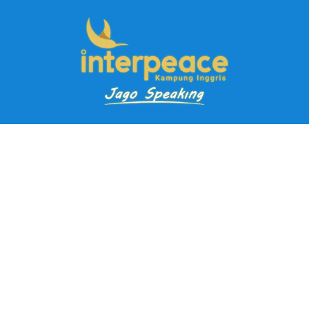
Pendaftaran Kursus
Paket Ramadhan Kampung Inggris
Paket Holiday Kampung Inggris
Paket Rombongan Kampung Inggris
Paket PD Speaking
Paket Jago Speaking
Paket Jago IELTS
Paket Master Speaking
Paket Online Kampung Inggris
Blog
Career
Kampung Inggris Pare pusat info kursus terbaik biaya
terjangkau, asrama, paket belajar bahasa, liburan, mau jago