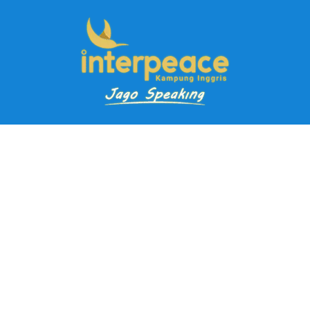
Pendaftaran Kursus
Paket Ramadhan Kampung Inggris
Paket Holiday Kampung Inggris
Paket Rombongan Kampung Inggris
Paket PD Speaking
Paket Jago Speaking
Paket Jago IELTS
Paket Master Speaking
Paket Online Kampung Inggris
Blog
Career
Kampung Inggris Pare pusat info kursus terbaik biaya
terjangkau, asrama, paket belajar bahasa, liburan, mau jago