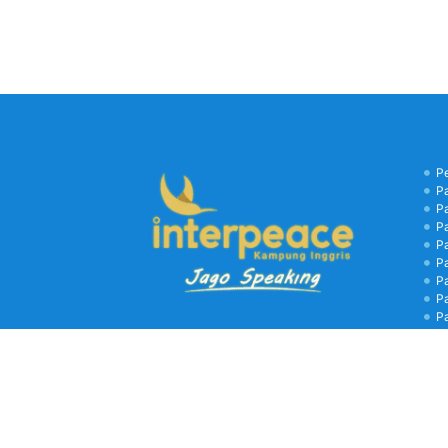
P
P
P
P
P
P
P
P
P
B
C
Kamp
biay
libu