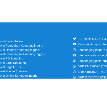
Jl. Selasih No.2A, Tu
endaftaran Kursus
Kampung inggris inte
aket Ramadhan Kampung Inggris
aket Holiday Kampung Inggris
kampunginggrispare_
aket Rombongan Kampung Inggris
Interpeace Kampung I
aket PD Speaking
kampunginggrisinter
aket Jago Speaking
6281394876096 (CS)
aket Jago IELTS
aket Master Speaking
6285648136030 (CS
aket Online Kampung Inggris
6281216557263 (CS)
log
6285126486750 (CS)
areer
ung Inggris Pare pusat info kursus terbaik
a terjangkau, asrama, paket belajar bahasa,
ran, mau jago speaking Daftar sekarang!