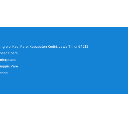
lungrejo, Kec. Pare, Kabupaten Kediri, Jawa Timur 64212
rpeace pare
interpeace
nggris Pare
peace
)