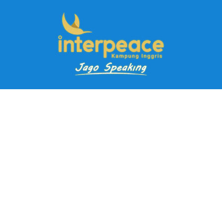
Pendaftaran Kursus
Paket Ramadhan Kampung Inggris
Paket Holiday Kampung Inggris
Paket Rombongan Kampung Inggris
Paket PD Speaking
Paket Jago Speaking
Paket Jago IELTS
Paket Master Speaking
Paket Online Kampung Inggris
Blog
Career
Kampung Inggris Pare pusat info kursus terbaik biaya
terjangkau, asrama, paket belajar bahasa, liburan, mau jago