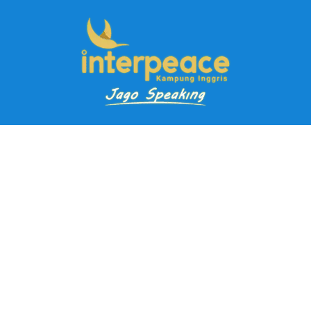
Pendaftaran Kursus
Paket Ramadhan Kampung Inggris
Paket Holiday Kampung Inggris
Paket Rombongan Kampung Inggris
Paket PD Speaking
Paket Jago Speaking
Paket Jago IELTS
Paket Master Speaking
Paket Online Kampung Inggris
Blog
Career
Kampung Inggris Pare pusat info kursus terbaik biaya
terjangkau, asrama, paket belajar bahasa, liburan, mau jago