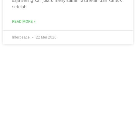
saja sering kali justru menyisakan rasa lelah dan kantuk
setelah
READ MORE »
Interpeace
22 Mei 2026