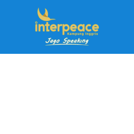
Pendaftaran Kursus
Paket Ramadhan Kampung Inggris
Paket Holiday Kampung Inggris
Paket Rombongan Kampung Inggris
Paket PD Speaking
Paket Jago Speaking
Paket Jago IELTS
Paket Master Speaking
Paket Online Kampung Inggris
Blog
Career
Kampung Inggris Pare pusat info kursus terbaik biaya
terjangkau, asrama, paket belajar bahasa, liburan, mau jago