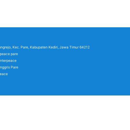
lungrejo, Kec. Pare, Kabupaten Kediri, Jawa Timur 64212
rpeace pare
interpeace
nggris Pare
peace
)