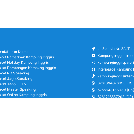
Jl. Selasih No.2A, Tu
endaftaran Kursus
Kampung inggris inte
aket Ramadhan Kampung Inggris
aket Holiday Kampung Inggris
kampunginggrispare_
aket Rombongan Kampung Inggris
Interpeace Kampung I
aket PD Speaking
kampunginggrisinter
aket Jago Speaking
6281394876096 (CS)
aket Jago IELTS
aket Master Speaking
6285648136030 (CS
aket Online Kampung Inggris
6281216557263 (CS)
log
6285126486750 (CS)
areer
ung Inggris Pare pusat info kursus terbaik
a terjangkau, asrama, paket belajar bahasa,
ran, mau jago speaking Daftar sekarang!