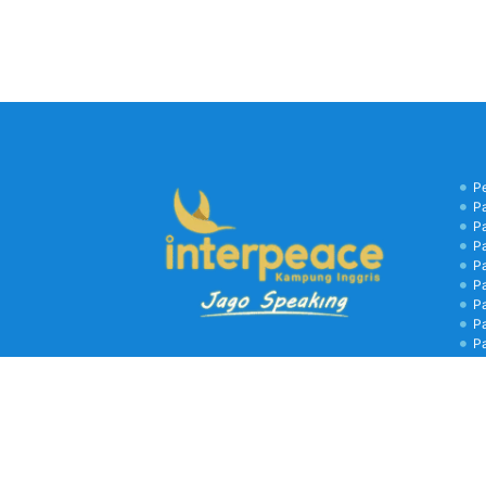
P
P
P
P
P
P
P
P
P
B
C
Kamp
biay
libu