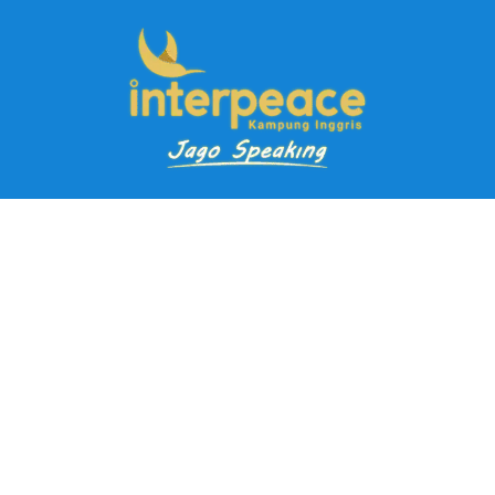
Pendaftaran Kursus
Paket Ramadhan Kampung Inggris
Paket Holiday Kampung Inggris
Paket Rombongan Kampung Inggris
Paket PD Speaking
Paket Jago Speaking
Paket Jago IELTS
Paket Master Speaking
Paket Online Kampung Inggris
Blog
Career
Kampung Inggris Pare pusat info kursus terbaik biaya
terjangkau, asrama, paket belajar bahasa, liburan, mau jago