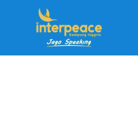
Pendaftaran Kursus
Paket Ramadhan Kampung Inggris
Paket Holiday Kampung Inggris
Paket Rombongan Kampung Inggris
Paket PD Speaking
Paket Jago Speaking
Paket Jago IELTS
Paket Master Speaking
Paket Online Kampung Inggris
Blog
Career
Kampung Inggris Pare pusat info kursus terbaik biaya
terjangkau, asrama, paket belajar bahasa, liburan, mau jago