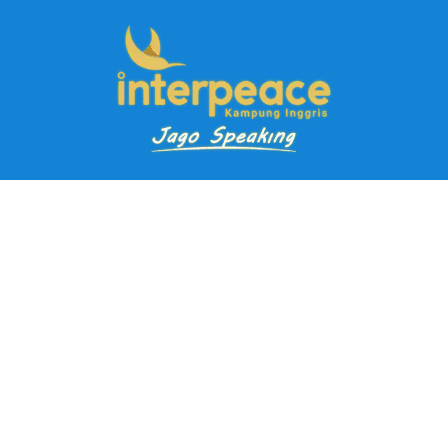
Pendaftaran Kursus
Paket Ramadhan Kampung Inggris
Paket Holiday Kampung Inggris
Paket Rombongan Kampung Inggris
Paket PD Speaking
Paket Jago Speaking
Paket Jago IELTS
Paket Master Speaking
Paket Online Kampung Inggris
Blog
Career
Kampung Inggris Pare pusat info kursus terbaik biaya
terjangkau, asrama, paket belajar bahasa, liburan, mau jago