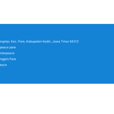
lungrejo, Kec. Pare, Kabupaten Kediri, Jawa Timur 64212
rpeace pare
interpeace
nggris Pare
peace
)