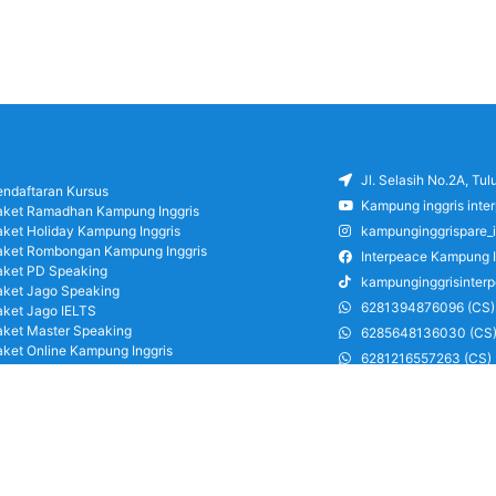
Jl. Selasih No.2A, Tu
endaftaran Kursus
Kampung inggris inte
aket Ramadhan Kampung Inggris
aket Holiday Kampung Inggris
kampunginggrispare_
aket Rombongan Kampung Inggris
Interpeace Kampung I
aket PD Speaking
kampunginggrisinter
aket Jago Speaking
6281394876096 (CS)
aket Jago IELTS
aket Master Speaking
6285648136030 (CS
aket Online Kampung Inggris
6281216557263 (CS)
log
6285126486750 (CS)
areer
ung Inggris Pare pusat info kursus terbaik
a terjangkau, asrama, paket belajar bahasa,
ran, mau jago speaking Daftar sekarang!