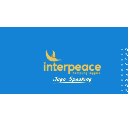
P
P
P
P
P
P
P
P
P
B
C
Kamp
biay
libu