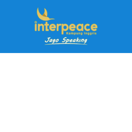
Pendaftaran Kursus
Paket Ramadhan Kampung Inggris
Paket Holiday Kampung Inggris
Paket Rombongan Kampung Inggris
Paket PD Speaking
Paket Jago Speaking
Paket Jago IELTS
Paket Master Speaking
Paket Online Kampung Inggris
Blog
Career
Kampung Inggris Pare pusat info kursus terbaik biaya
terjangkau, asrama, paket belajar bahasa, liburan, mau jago