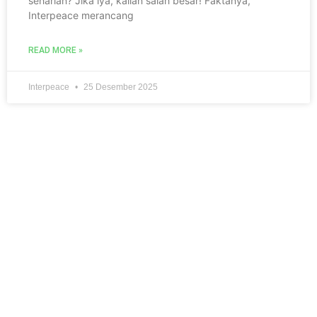
seharian? Jika iya, kalian salah besar! Faktanya,
Interpeace merancang
READ MORE »
Interpeace
25 Desember 2025