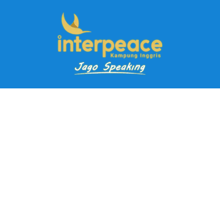
Pendaftaran Kursus
Paket Ramadhan Kampung Inggris
Paket Holiday Kampung Inggris
Paket Rombongan Kampung Inggris
Paket PD Speaking
Paket Jago Speaking
Paket Jago IELTS
Paket Master Speaking
Paket Online Kampung Inggris
Blog
Career
Kampung Inggris Pare pusat info kursus terbaik biaya
terjangkau, asrama, paket belajar bahasa, liburan, mau jago