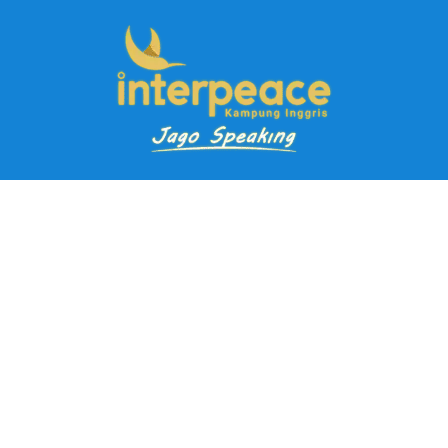
Pendaftaran Kursus
Paket Ramadhan Kampung Inggris
Paket Holiday Kampung Inggris
Paket Rombongan Kampung Inggris
Paket PD Speaking
Paket Jago Speaking
Paket Jago IELTS
Paket Master Speaking
Paket Online Kampung Inggris
Blog
Career
Kampung Inggris Pare pusat info kursus terbaik biaya
terjangkau, asrama, paket belajar bahasa, liburan, mau jago